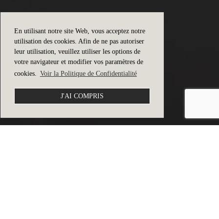
Inscrivez-vous à notre newsletter
OK
Flam & Luce® — Luminaires
Byclassy Uni. Lda.
Ed. Alva Park - Estrada N 242
2445-012 Pataias
PORTUGAL
244 589 241
Appel vers le réseau fixe national