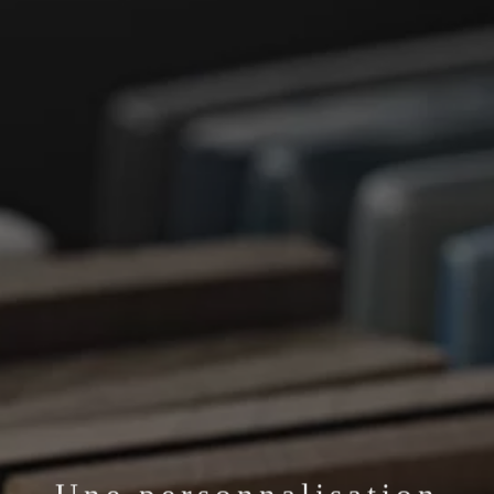
Une personnalisation
maximale, des pièces
uniques.
Pour chaque collection, vous pouvez choisir les couleurs, les matériaux et les
types de finition, en harmonie avec les tendances les plus actuelles. Chez
Flam & Luce, en tant que fabricants, nous vous permettons de choisir une
vaste palette chromatique pour les pièces en céramique, les abat-jours, les fils
textiles, mais aussi les finitions sur le bois ou les métaux. Vos pièces seront
ainsi uniques et inimitables.