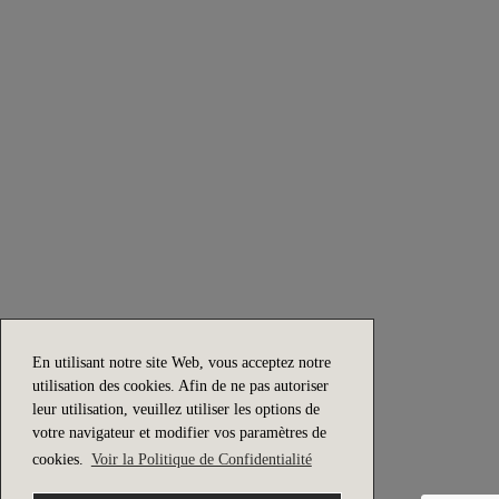
Byclassy Uni. Lda.
Ed. Alva Park - Estrada N 242
2445-012 Pataias
PORTUGAL
244 589 241
Appel vers le réseau fixe national
info@byclassy.com
COPYRIGHT © 2026 Flam & Luce. All rights reserved.