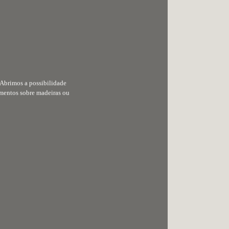
 Abrimos a possibilidade
amentos sobre madeiras ou
Ao utilizar o nosso site, concorda com a nossa utilização
de cookies. Para não autorizar a sua utilização, por favor
utilize as opções do seu browser e altere as definições de