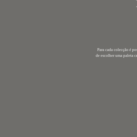
Mobiliário
LUIGI CITTADINI
CYRIL GORIN
THIERRY NÉNOT
RICHARD PIERRE
DUPLESSIX
PIERRE TASSIN
Para cada colecção é po
PAULO HENRIQUES
de escolher uma paleta c
GILDAS BOISSIER
CHAPE&MACHE
STEFAN KONRAD