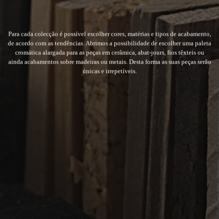
Para cada colecção é possível escolher cores, matérias e tipos de acabamento,
de acordo com as tendências. Abrimos a possibilidade de escolher uma paleta
cromática alargada para as peças em cerâmica, abat-jours, fios têxteis ou
ainda acabamentos sobre madeiras ou metais. Desta forma as suas peças serão
únicas e irrepetíveis.