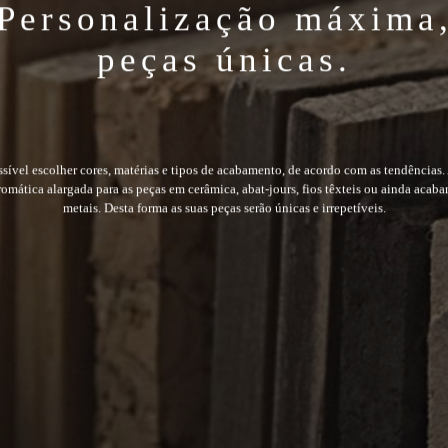
peças únicas.
info@byclassy.com
ssível escolher cores, matérias e tipos de acabamento, de acordo com as tendências.
romática alargada para as peças em cerâmica, abat-jours, fios têxteis ou ainda acab
metais. Desta forma as suas peças serão únicas e irrepetíveis.