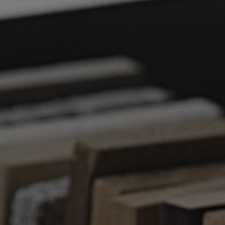
PRODUTOS
DESIGNERS
Tendências
OLIVIER TOULOUSE
Candeeiros de
FLAM&LUCE ®
Mesa
MATHIAS ® PARIS
Candeeiros de
DIDIER VERSAVEL
Chão
LUC DEFLANDRE
Suspensões
FLORENCE BOUREL
Vasos
SYLVAIN VIALADE