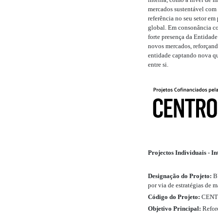
mercados sustentável com 
referência no seu setor em
global. Em consonância co
forte presença da Entidade
novos mercados, reforçando
entidade captando nova qu
entre si.
Projectos Individuais - 
Designação do Projeto:
B
por via de estratégias de
Código do Projeto:
CENTR
Objetivo Principal:
Reforç