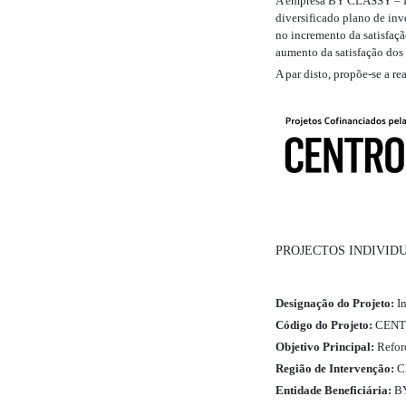
A empresa BY CLASSY – 
diversificado plano de in
no incremento da satisfaçã
aumento da satisfação dos
A par disto, propõe-se a r
PROJECTOS INDIVID
Designação do Projeto:
In
Código do Projeto:
CENTR
Objetivo Principal:
Refor
Região de Intervenção:
C
Entidade Beneficiária:
BY