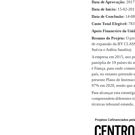
Data de Aprovação:
2017
Data de Início:
15-02-201
Data de Conclusão:
14-08
Custo Total Elegível:
783
Apoio Financeiro da Uni
Resumo do Projeto:
O pres
de expansão da BY CLASSY,
Suécia e Arábia Saudita).
A empresa em 2015, ano pré
panóplia de 19 países do 
é França, para onde comer
país, no entanto pretende
presente Plano de Internac
97% em 2020, sendo que a t
Para alcançar esta estratég
compreendem diferentes ti
técnicas inbound estando,