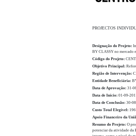
PROJECTOS INDIVIDU
Designação do Projeto:
In
BY CLASSY no mercado e
Código do Projeto:
CENTR
Objetivo Principal:
Refor
Região de Intervenção:
C
Entidade Beneficiária:
BY
Data de Aprovação:
31-0
Data de Início:
01-09-201
Data de Conclusão:
30-08
Custo Total Elegível:
196
Apoio Financeiro da Uni
Resumo do Projeto:
O pro
potenciar da atividade da 
interna, como a nível de m