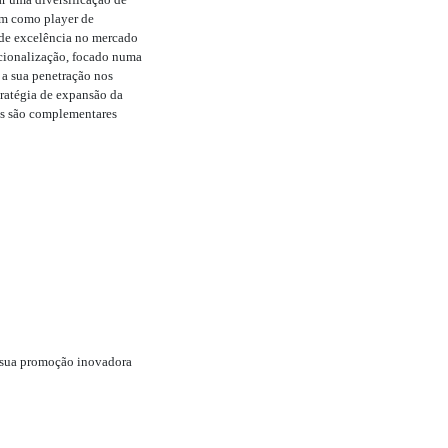
em como player de
o de excelência no mercado
acionalização, focado numa
 a sua penetração nos
tratégia de expansão da
is são complementares
sua promoção inovadora
OK