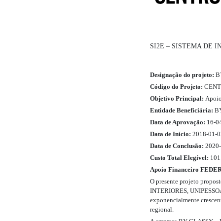
SI2E – SISTEMA DE
Designação do projeto:
BY
Código do Projeto:
CENTR
Objetivo Principal:
Apoio 
Entidade Beneficiária:
BY
Data de Aprovação:
16-0
Data de Início:
2018-0
Data de Conclusão:
2020-
Custo Total Elegível:
1
Apoio Financeiro FEDER
O presente projeto prop
INTERIORES, UNIPESSOAL L
exponencialmente crescent
regional.