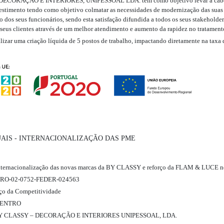
DECORAÇÃO E INTERIORES, UNIPESSOAL LDA. tem como objetivo levar a cabo
vestimento tendo como objetivo colmatar as necessidades de modernização das suas
o dos seus funcionários, sendo esta satisfação difundida a todos os seus stakeholde
 seus clientes através de um melhor atendimento e aumento da rapidez no tratament
ealizar uma criação líquida de 5 postos de trabalho, impactando diretamente na tax
UAIS - INTERNACIONALIZAÇÃO DAS PME
ternacionalização das novas marcas da BY CLASSY e reforço da FLAM & LUCE n
O-02-0752-FEDER-024563
ço da Competitividade
ENTRO
 CLASSY – DECORAÇÃO E INTERIORES UNIPESSOAL, LDA.